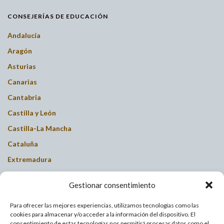
CONSEJERÍAS DE EDUCACIÓN
Andalucía
Aragón
Asturias
Canarias
Cantabria
Castilla y León
Castilla-La Mancha
Cataluña
Extremadura
Galicia
Gestionar consentimiento
Islas Baleares
La Rioja
Para ofrecer las mejores experiencias, utilizamos tecnologías como las
cookies para almacenar y/o acceder a la información del dispositivo. El
Madrid
consentimiento de estas tecnologías nos permitirá procesar datos como el