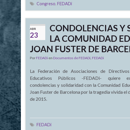
Congreso
,
FEDADi
CONDOLENCIAS Y 
ABR
23
LA COMUNIDAD EDU
JOAN FUSTER DE BARC
Por
FEDADi
en
Documentos de FEDADi
,
FEDADi
La Federación de Asociaciones de Directivo
Educativos Públicos -FEDADi- quiere e
condolencias y solidaridad con la Comunidad Educ
Joan Fuster de Barcelona por la tragedia vivida el d
de 2015.
FEDADi