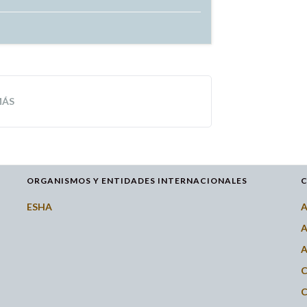
MÁS
ORGANISMOS Y ENTIDADES INTERNACIONALES
C
ESHA
A
A
A
C
C