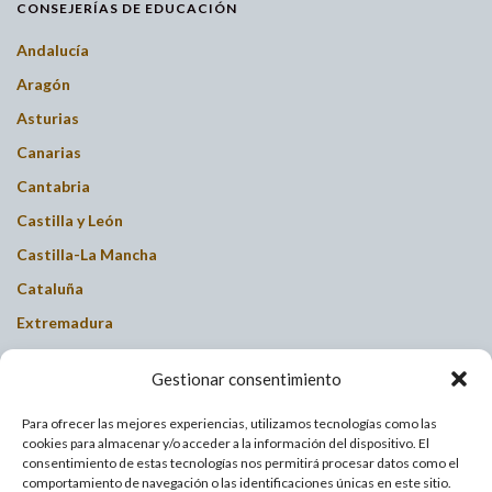
CONSEJERÍAS DE EDUCACIÓN
Andalucía
Aragón
Asturias
Canarias
Cantabria
Castilla y León
Castilla-La Mancha
Cataluña
Extremadura
Galicia
Gestionar consentimiento
Islas Baleares
Para ofrecer las mejores experiencias, utilizamos tecnologías como las
La Rioja
cookies para almacenar y/o acceder a la información del dispositivo. El
Madrid
consentimiento de estas tecnologías nos permitirá procesar datos como el
comportamiento de navegación o las identificaciones únicas en este sitio.