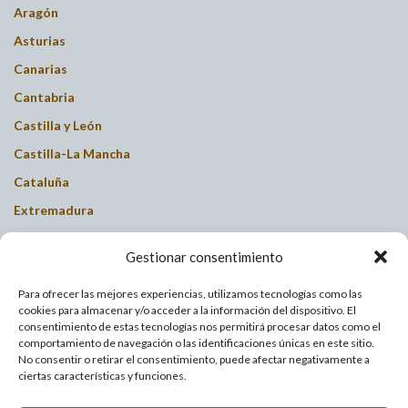
Aragón
Asturias
Canarias
Cantabria
Castilla y León
Castilla-La Mancha
Cataluña
Extremadura
Galicia
Gestionar consentimiento
Islas Baleares
La Rioja
Para ofrecer las mejores experiencias, utilizamos tecnologías como las
cookies para almacenar y/o acceder a la información del dispositivo. El
Madrid
consentimiento de estas tecnologías nos permitirá procesar datos como el
comportamiento de navegación o las identificaciones únicas en este sitio.
Murcia
No consentir o retirar el consentimiento, puede afectar negativamente a
ciertas características y funciones.
Navarra
País Valenciano