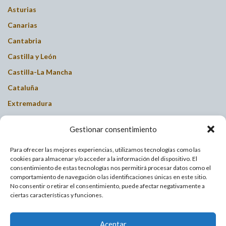
Asturias
Canarias
Cantabria
Castilla y León
Castilla-La Mancha
Cataluña
Extremadura
Galicia
Gestionar consentimiento
Islas Baleares
La Rioja
Para ofrecer las mejores experiencias, utilizamos tecnologías como las
cookies para almacenar y/o acceder a la información del dispositivo. El
Madrid
consentimiento de estas tecnologías nos permitirá procesar datos como el
comportamiento de navegación o las identificaciones únicas en este sitio.
Murcia
No consentir o retirar el consentimiento, puede afectar negativamente a
ciertas características y funciones.
Navarra
País Valenciano
Aceptar