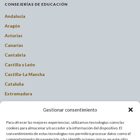
CONSEJERÍAS DE EDUCACIÓN
Andalucía
Aragón
Asturias
Canarias
Cantabria
Castilla y León
Castilla-La Mancha
Cataluña
Extremadura
Galicia
Gestionar consentimiento
Islas Baleares
Para ofrecer las mejores experiencias, utilizamos tecnologías como las
La Rioja
cookies para almacenar y/o acceder a la información del dispositivo. El
Madrid
consentimiento de estas tecnologías nos permitirá procesar datos como el
comportamiento de navegación o las identificaciones únicas en este sitio.