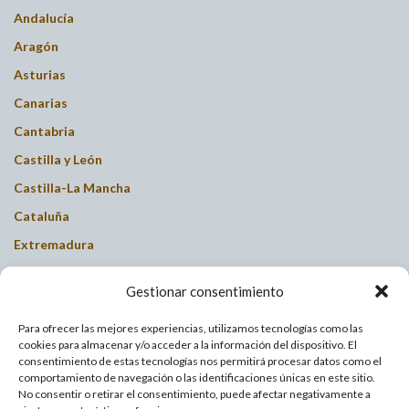
Andalucía
Aragón
Asturias
Canarias
Cantabria
Castilla y León
Castilla-La Mancha
Cataluña
Extremadura
Galicia
Gestionar consentimiento
Islas Baleares
Para ofrecer las mejores experiencias, utilizamos tecnologías como las
La Rioja
cookies para almacenar y/o acceder a la información del dispositivo. El
Madrid
consentimiento de estas tecnologías nos permitirá procesar datos como el
comportamiento de navegación o las identificaciones únicas en este sitio.
Murcia
No consentir o retirar el consentimiento, puede afectar negativamente a