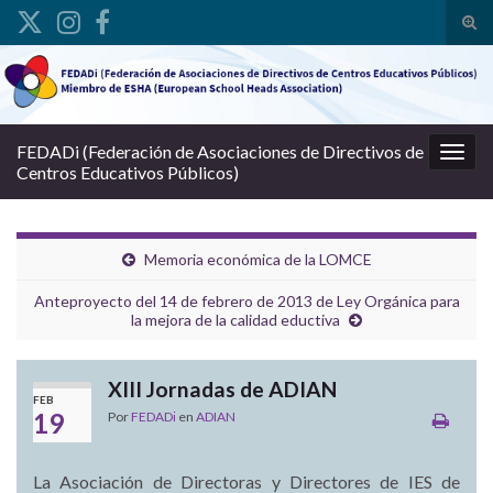
Alte
Search for:
FEDADi (Federación de Asociaciones de Directivos de
Alter
Centros Educativos Públicos)
Memoria económica de la LOMCE
Anteproyecto del 14 de febrero de 2013 de Ley Orgánica para
la mejora de la calidad eductiva
XIII Jornadas de ADIAN
FEB
19
Por
FEDADi
en
ADIAN
La Asociación de Directoras y Directores de IES de