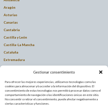
Aragón
Asturias
Canarias
Cantabria
Castilla y León
Castilla-La Mancha
Cataluña
Extremadura
Galicia
Gestionar consentimiento
Islas Baleares
Para ofrecer las mejores experiencias, utilizamos tecnologías como las
La Rioja
cookies para almacenar y/o acceder a la información del dispositivo. El
Madrid
consentimiento de estas tecnologías nos permitirá procesar datos como el
comportamiento de navegación o las identificaciones únicas en este sitio.
Murcia
No consentir o retirar el consentimiento, puede afectar negativamente a
ciertas características y funciones.
Navarra